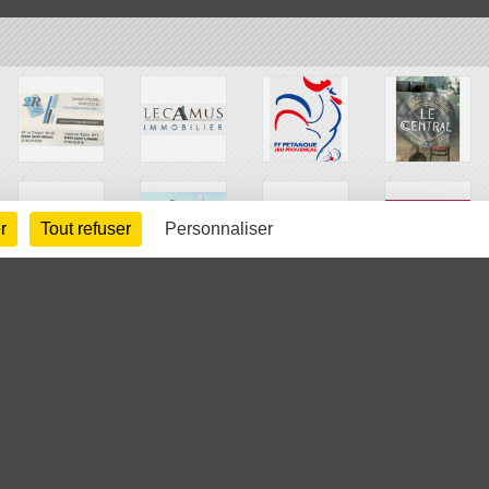
r
Tout refuser
Personnaliser
arte cookies
Gestion des cookies
s légales
Signaler un contenu inapproprié