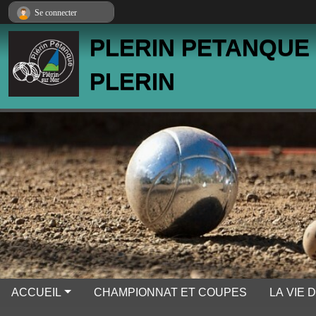
Panneau de gestion des cookies
Se connecter
PLERIN PETANQUE
PLERIN
ACCUEIL
CHAMPIONNAT ET COUPES
LA VIE 