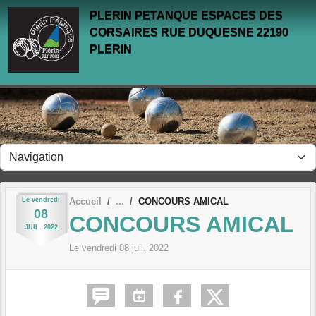
Panneau de gestion des cookies
PLERIN PETANQUE ESPACES DES
CORSAIRES RUE DUQUESNE 22190
PLERIN
Le
vendredi
Accueil
CONCOURS AMICAL
08
CONCOURS AMICAL
JUIL.
2022
Le
vendredi
08
juil.
2022