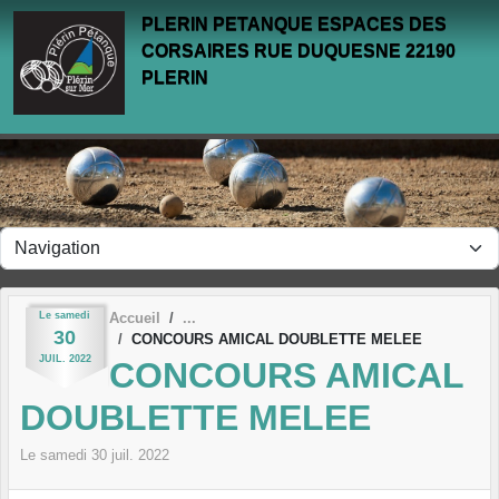
Panneau de gestion des cookies
PLERIN PETANQUE ESPACES DES
CORSAIRES RUE DUQUESNE 22190
PLERIN
Le
samedi
Accueil
30
CONCOURS AMICAL DOUBLETTE MELEE
JUIL.
2022
CONCOURS AMICAL
DOUBLETTE MELEE
Le
samedi
30
juil.
2022