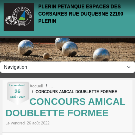
Panneau de gestion des cookies
PLERIN PETANQUE ESPACES DES
CORSAIRES RUE DUQUESNE 22190
PLERIN
Le
vendredi
Accueil
26
CONCOURS AMICAL DOUBLETTE FORMEE
AOÛT
2022
CONCOURS AMICAL
DOUBLETTE FORMEE
Le
vendredi
26
août
2022