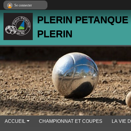
Panneau de gestion des cookies
Se connecter
PLERIN PETANQUE
PLERIN
ACCUEIL
CHAMPIONNAT ET COUPES
LA VIE 