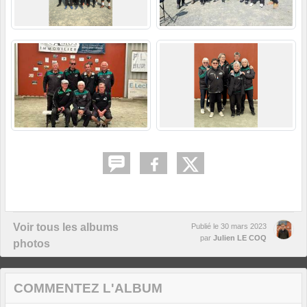
Voir tous les albums
Publié le
30 mars 2023
par
Julien LE COQ
photos
COMMENTEZ L'ALBUM