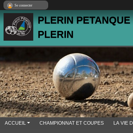
Panneau de gestion des cookies
Se connecter
PLERIN PETANQUE
PLERIN
ACCUEIL
CHAMPIONNAT ET COUPES
LA VIE 