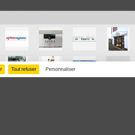
r
Tout refuser
Personnaliser
arte cookies
Gestion des cookies
s légales
Signaler un contenu inapproprié